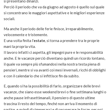
si presentano dinanzi.
Perciò il periodo che va da giugno ad agosto è quello sul quale
si concentrano le maggiori aspettative e le migliori esperienze
sociali.
Ma anche il periodo delle ferie finisce, irreparabilmente,
velocemente e tristemente.
E una volta finita l’
estate
, si torna a prendere tra le proprie
mani la propria vita.
Il lavoro infatti ci aspetta, gli impegni pure e le responsabilità
anche. E le vacanze perciò diventano quindi un ricordo lontano,
il quale va sempre più sfumandosi nella nostra testa piena di
pensieri, mentre si va avanti coi mesi invernali, ricchi di obblighi
e con il calendario che si infittisce fin da subito.
E, quando si ha la possibilità di farlo, organizzare delle brevi
vacanze, che siano esse weekend brevi o fine settimana lunghi o
anche pause infrasettimanali, il pensiero di queste ultime
trascina il resto del tempo, finché non arriva il momento di
partire, e quindi di rigenerarsi e di recuperare le forze, per poi